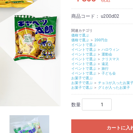
商品コード：
u200d02
関連カテゴリ
価格で選ぶ
価格で選ぶ
＞
200円台
イベントで選ぶ
イベントで選ぶ
＞
ハロウィン
イベントで選ぶ
＞
運動会
イベントで選ぶ
＞
クリスマス
イベントで選ぶ
＞
遠足
イベントで選ぶ
＞
旅行
イベントで選ぶ
＞
子ども会
お菓子で選ぶ
お菓子で選ぶ
＞
チョコが入ったお菓
お菓子で選ぶ
＞
グミが入ったお菓子
数量
カートに入