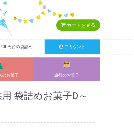
カートを見る
400円台の袋詰め
アカウント
ス
のお菓子
旅行
のお菓子
供用 袋詰めお菓子D～