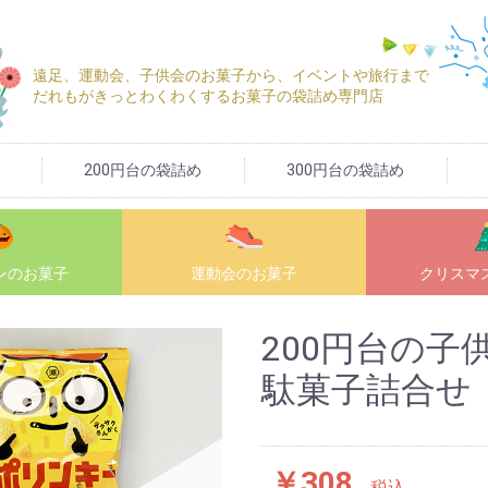
遠足、運動会、子供会のお菓子から、イベントや旅行まで
だれもがきっとわくわくするお菓子の袋詰め専門店
200円台の袋詰め
300円台の袋詰め
ン
のお菓子
運動会
のお菓子
クリスマ
200円台の子
駄菓子詰合せ
￥308
税込