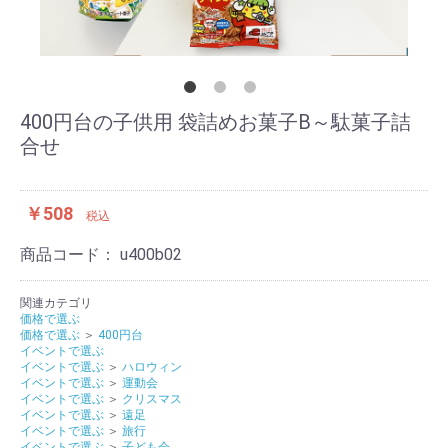
400円台の子供用 袋詰めお菓子B～駄菓子詰
合せ
￥508
税込
商品コード：
u400b02
関連カテゴリ
価格で選ぶ
価格で選ぶ
＞
400円台
イベントで選ぶ
イベントで選ぶ
＞
ハロウィン
イベントで選ぶ
＞
運動会
イベントで選ぶ
＞
クリスマス
イベントで選ぶ
＞
遠足
イベントで選ぶ
＞
旅行
イベントで選ぶ
＞
子ども会