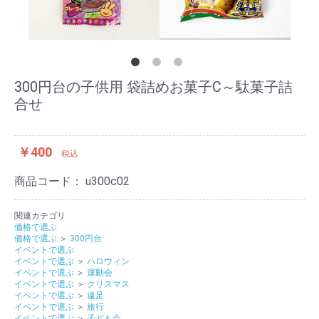
300円台の子供用 袋詰めお菓子C～駄菓子詰
合せ
￥400
税込
商品コード：
u300c02
関連カテゴリ
価格で選ぶ
価格で選ぶ
＞
300円台
イベントで選ぶ
イベントで選ぶ
＞
ハロウィン
イベントで選ぶ
＞
運動会
イベントで選ぶ
＞
クリスマス
イベントで選ぶ
＞
遠足
イベントで選ぶ
＞
旅行
イベントで選ぶ
＞
子ども会