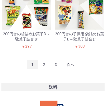
200円台の袋詰めお菓子D～
200円台の子供用 袋詰めお菓
駄菓子詰合せ
子D～駄菓子詰合せ
￥297
￥308
1
2
3
次へ
送料