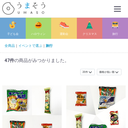
Menu
子ども会
ハロウィン
運動会
クリスマス
旅行
全商品
イベントで選ぶ
旅行
47
件
の商品がみつかりました。