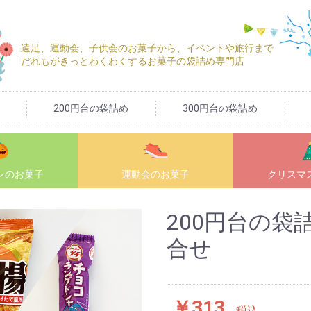
遠足、運動会、子供会のお菓子から、イベントや旅行まで
だれもがきっとわくわくするお菓子の袋詰め専門店
200円台の袋詰め
300円台の袋詰め
ン
のお菓子
運動会
のお菓子
クリスマ
200円台の袋
合せ
￥313
税込